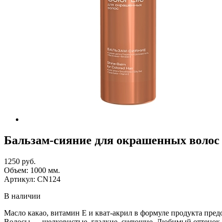
Бальзам-сияние для окрашенных вол
1250 руб.
Объем:
1000
мм.
Артикул:
CN124
В наличии
Масло какао, витамин Е и кват-акрил в формуле продукта пр
Волосы — шелковистые, гладкие, сияющие. Любимый оттенок