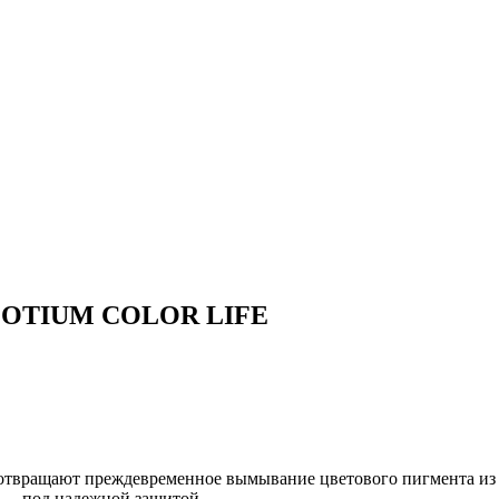
ос OTIUM COLOR LIFE
едотвращают преждевременное вымывание цветового пигмента из
 — под надежной защитой