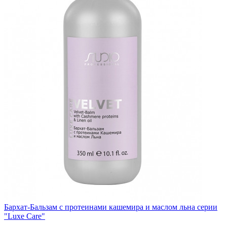
Бархат-Бальзам с протеинами кашемира и маслом льна серии
"Luxe Care"