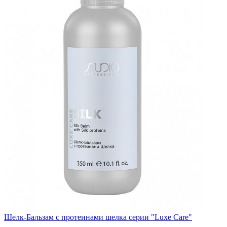
Шелк-Бальзам с протеинами шелка серии "Luxe Care"