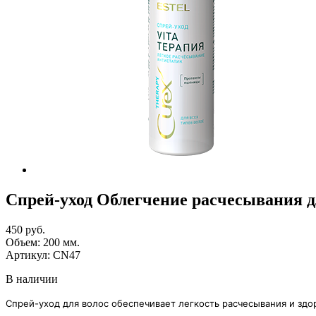
Спрей-уход Облегчение расчесывания
450 руб.
Объем:
200
мм.
Артикул:
CN47
В наличии
Спрей-уход для волос обеспечивает легкость расчесывания и здо