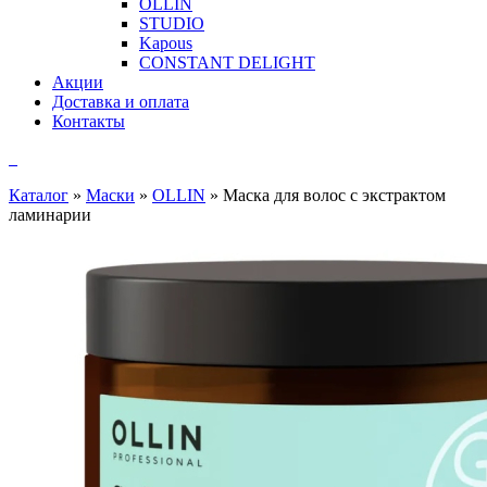
OLLIN
STUDIO
Kapous
CONSTANT DELIGHT
Акции
Доставка и оплата
Контакты
Каталог
»
Маски
»
OLLIN
»
Маска для волос с экстрактом
ламинарии